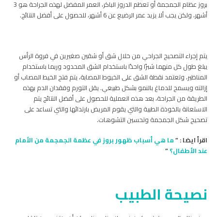
بروز عظام الجمجمة أو تعظم الدروز الباكر، العمر المفضل لهذه الجراحة هو 3
أشهر، ولكن يجب ألا يزيد عمر الرضيع عن 6 أشهر، للحصول على أفضل النتائج.
يتم إجراء التصحيح الجراحي من خلال شق أو شقين صغيرين في فروة الرأس
يبلغ طول كل منهما شبرًا واحدًا باستخدام الشق المحدود وربما باستخدام
المناظير، وتعتمد نقطة الشق على الخيوط المصابة، يتم فتح الخيط المصاب أو
إزالته ويسمح للدماغ بالنمو بشكل طبيعي. يقل التورم وفقدان الدم بهذه
الطريقة من الجراحة، بعد هذه العملية للحصول على أفضل النتائج يتم
الاستعانة بالخوذة الطبية والتي يقوم المريض بارتدائها والتي تساعد على
تصحيح شكل الجمجمة وتحسين التشوهات.
اقرأ ايضا : ”
ما هي أسباب ظهور بروز في عظمة الجمجمة من الأمام
عند الأطفال؟
”
نصيحة الطبيب