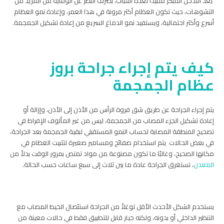
يعد التدخل المبكر مفيدًا لعدة أسباب، بصرف النظر عن الوقاية من المزيد من
التشوهات، حيث تكون العظام أكثر مرونة في هذا العمر، وإعادة نمو العظام
أسرع وأكثر احتمالية، ويستفيد نمو الدماغ السريع من إعادة تشكيل الجمجمة.
كيف يتم إجراء جراحة بروز
عظام الجمجمة
يتم إجراء الجراحة عن طريق شق فروة الرأس من الأذن إلى الأذن، وإزالة أو
إعادة تشكيل الجزء المصاب من الجمجمة، ليس من غير المألوف الإفراط في
تصحيح المنطقة المصابة لحساب النمو المستقبلي لبقية الجمجمة بعد الجراحة،
في بعض الحالات يتم استخدام صفائح ومسامير صغيرة لتثبيت العظام في
مكانها الصحيح، وغالبًا ما تكون مصنوعة من مواد تمتص بمرور الوقت بدلاً من
المعدن
، تستغرق الجراحة عادة ما بين ثلاث إلى سبع ساعات حسب الحالة.
يستخدم الشكل الأحدث الأقل توغلاً من الجراحة استئصال الخيط المصاب مع
التنظير الداخلي أو بدونه، ولكنه خيار قابل للتطبيق فقط في حالات معينة من