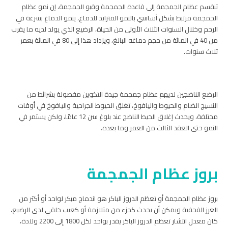
تنقسم عظام الجمجمة إلى قاعدة الجمجمة وقبو الجمجمة، إن نمو عظام
الجمجمة مرتبط بشكل أساسي بالنمو المتزايد للدماغ، ينمو الدماغ بسرعة في
الرحم وخلال السنوات الثلاث الأولى من الحياة، الرضيع الذي يولد لديه ما يقرب
من 40 في المائة من حجم دماغه البالغ، ويزداد هذا إلى 80 في المائة بعمر
ثلاث سنوات.
الرضع الناضجين لديهم عظام جمجمة جيدة التكوين مفصولة بشرائط من
النسيج الضام والخيوط واليافوخ، تغلق الخيوط الجراحية واليافوخ في أوقات
مختلفة، ويحدث إغلاق الخيط الناضج عند بلوغ سن 12 عامًا، ولكن يستمر في
النمو حتى العقد الثالث من العمر وما بعده.
بروز عظام الجمجمة
بروز عظام الجمجمة أو تعظم الدروز الباكر هو اندماج مبكر لواحد أو أكثر من
الغرز القحفية ويمكن أن يحدث كجزء من متلازمة أو كعيب خلقي لدى الرضيع،
كان معدل انتشار تعظم الدروز الباكر يقدر بواحد لكل 1800 إلى 2200 ولادة،