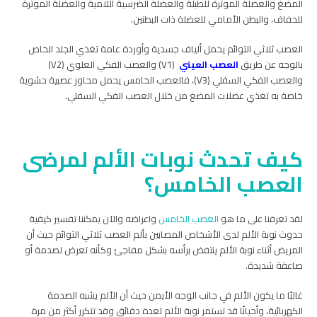
المضغ والعضلة الموترة للطبلة والعضلة الضرسية اللامية والعضلة الموترة
للحفاف، والبطن الأمامي للعضلة ذات البطنين.
العصب ثلاثي التوائم يحمل ألياف جسدية وأوردة عامة تغذي الجلد الخاص
بالوجه عن طريق
العصب العيني
(V1) والعصب الفكي العلوي (V2)
والعصب الفكي السفلي (V3)، فالعصب الخامس يحمل محاور عصبية حشوية
خاصة به تغذي عضلات المضغ من خلال العصب الفكي السفلي.
كيف تحدث نوبات الألم لمرضى
العصب الخامس؟
لقد تعرفنا على ما هو
العصب الخامس
واعراضه والآن يمكننا تفسير كيفية
حدوث نوبة الألم لدى الأشخاص المصابين بألم العصب ثلاثي التوائم حيث أن
المريض أثناء نوبة الألم ينتفض برأسه بشكل مفاجئ وكأنه تعرض لصدمة أو
صاعقة شديدة.
غالبًا ما يكون الألم في جانب الوجه الأيمن حيث أن الألم يشبه الصدمة
الكهربائية، وأحيانًا قد تستمر نوبة الألم لعدة دقائق وقد تتكرر أكثر من مرة