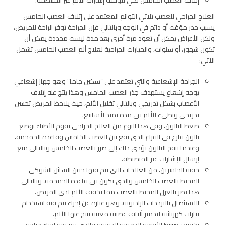
العلاج الجراحي للعصب ثلاثي التوائم المعتمد على إتلاف العصب الخامس
يسبب خدر مؤقت أو دائم في الوجه وبالتالي فإن الجراحة توفر الراحة للمريض،
ولكن الأعراض يمكن أن تعود مرة أخرى بعد مدة ليست محددة يمكن أن
تكون شهور، أو سنوات، والخيارات الجراحية لعلاج ألم العصب الخامس تشمل
الآتي:
الجراحة الإشعاعية والتي تعتمد على “سكين جاما” وهو جهاز إشعاعي
يوجه إشعاع يستهدف جذر العصب الخامس وهذا ينتج عنه إتلاف
الأعصاب بشكل تدريجي وبالتالي تقليل الألم، حيث يلاحظ المريض تحسن
تدريجي وبطيء للألم في مدة تمتد لأسابيع.
ضغط البالون، وفي هذا النوع من العلاج الجراحي يقوم الأطباء بوضع
بالون فارغ في الفراغ الذي يقع بين العصب الخامس وقاعدة الجمجمة،
وعندما ينفخ البالون يؤدي ذلك إلى ضرر بالعصب الخامس وبالتالي منع
إرسال الإشارات غير المنضبطة.
حقنة الجلسرين، من العلاجات التي يتم فيها حقن السائل الشوكي
المحيط بالعصب الخامس والذي يكون في قاعدة الجمجمة، وبالتالي
هذا يضر بالعزل المحيط بالعصب مما يخفف الألم لدى المريض.
الاستئصال بالترددات الراديوية، وهو عبارة عن إجراء يتم فيه استخدام
تيارات كهربائية لتدمير ألياف عصبية معينة ينتج عنها الألم.
تخفيف ضغط الأوعية الدموية الدقيقة والذي يتم فيه إجراء جراحة