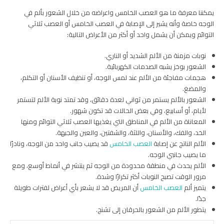
يمكننا معرفة ما هو العصب الخامس واعراضه من خلال الشعور بألم في
الوجه خاصة وأنه يشير إلى الإصابة في العصب الخامس أو العصب ثلاثي
التوائم ويمكن أن يشمل واحد أو أكثر من الأعراض التالية:
نوبات مزمنة من الألم الشديد أو الناري.
الشعور بوخز يشبه الصدمات الكهربائية.
هجمات مفاجئة من الألم عند لمس الوجه، أو تنظيف الأسنان أو التكلم،
والمضغ.
الشعور بالألم يستمر من ثواني لعدة دقائق، وقد تمتد نوبة الألم لتستمر
لأيام، أو أسابيع، وفي بعض الحالات قد تكون شهور.
المعاناة من الألم في المناطق التي يغذيها العصب ثلاثي التوائم ومنها
الخد، والفك، والأسنان، واللثة، والشفتين، والعين والجبهة.
الألم الناتج عن إصابة
العصب الخامس
قد يصيب جانب واحد من الوجه، ونادرًا
ما يصيب جانبي الوجه.
الألم يحدث في منطقة محدودة من الوجه ثم ينتشر في أنماط أوسع، ومع
مرور الوقت تصبح النوبات أكثر تكرارًا وشدة.
يتميز ألم
العصب الخامس
أن المريض قد لا يشعر بأي أعراض لفترات طويلة
جدًا.
يتطور الألم من الشعور بالحرقان إلى تشنج.