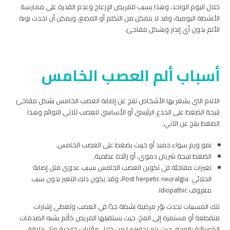
خلال اليوم الواحد، وهذا يسبب للمريض الإزعاج وعدم القدرة على ممارسة
الأنشطة اليومية، وقد لا يتمكن من التكلم أو المضغ، ويمكن أن تحدث نوبة
الألم بدون أي إنذار وبشكل مفاجئ.
أسباب ألم العصب الخامس
الآلام التي يشعر بها الأشخاص تنتج عن إصابة العصب الخامس بشكل مفاجئ
نتيجة الضغط على الجذع الرئيسي أو الأساسي للعصب ثلاثي التوائم وهذا
الضغط ينتج عن الآتي:
نمو ورم سواء حميد أو خبيث يضغط على العصب الخامس.
الضغط نتيجة شريان دموي، أو زائدة عظمية.
تغيرات مفاجئة في تكوين العصب الخامس بسبب عدوى مثل إصابة
الحلائي Post herpetic neuralgia، وقد يكون ذلك التغير بدون سبب
معروف Idiopathic.
تلك المسببات تحدث بؤر مرضية نشطة جدًا في العصب وتعطي إشارات
متقطعة أو مستمرة إلى المخ، حيث يستقبلها المريض كألم يشبه الصدمات
الكهربائية بالوجه، حيث يتم تحفيزها من خلال مؤثرات خارجية مثل حلاقة