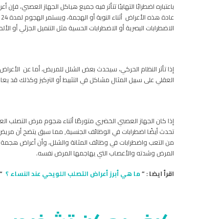
باعتباره اضطرابًا التهابيًا تتأثر فيه جميع هياكل الجهاز العصبي، ف
ع
الاضطرابات البصرية أو الاضطرابات الحسية مثل التنميل الجزئي أو الألم
إذا تأثر النظام الحركي، سيحدث بعض الشلل للمريض، أما عن الأعرا
العقلي على سبيل المثال مشاكل في التثبيط أو التركيز وكذلك قد يعا
إذا كان الجهاز العصبي الخضري متورطًا أثناء هجوم مرض التصلب ال
تحدث أيضًا اضطرابات في الوظائف الجنسية,
مما سبق يتضح أن مريض ا
من التعب واضطرابات في وظائف المثانة والشلل، وأن أعراض هجمة
المرض وشدته والأعصاب التي يهاجمها المرض نفسه.
اقرأ ايضا : ”
ما هي أبرز أعراض التصلب اللويحي عند النساء ؟
“