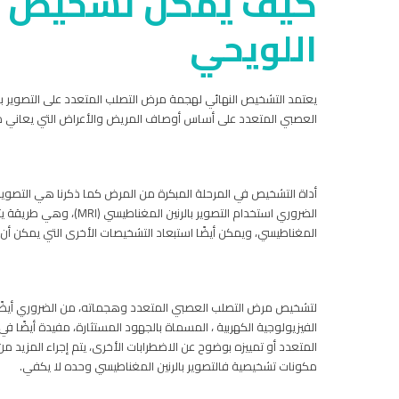
كيف يمكن تشخيص أ
اللويحي
يعتمد التشخيص النهائي لهجمة مرض التصلب المتعدد على التصوير بال
العصبي المتعدد على أساس أوصاف المريض والأعراض التي يعاني منها
أداة التشخيص في المرحلة المبكرة من المرض كما ذكرنا هي التصوير
الضروري استخدام التصوير 
المغناطيسي، ويمكن أيضًا استبعاد التشخيصات الأخرى التي يمكن أن ت
الفيزيولوجية الكهربية ، المسماة بالجهود المستثارة، مفيدة أيضًا ف
المتعدد أو تمييزه بوضوح عن الاضطرابات الأخرى، يتم إجراء المزيد من 
مكونات تشخيصية فالتصوير بالرنين المغناطيسي وحده لا يكفي.