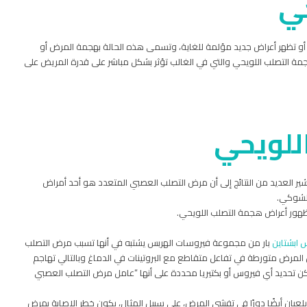
حي
أو تظهر أعراض جديد مؤلمة للغاية، وتسمى هذه الحالة بهجمة المرض أو
مة التصلب اللويحي والتي في الغالب تؤثر بشكل مباشر على قدرة المريض على
للويحي
 العديد من النتائج إلى أن مرض التصلب العصبي المتعدد هو أحد أمراض
الشوكي.
وظهور أعراض هجمة التصلب اللويحي.
 ابشتاين
بار من مجموعة فيروسات الهربس يشتبه في أنها تسبب مرض التصلب
مل المرض متورطة في تفاعل متقاطع مع البروتينات في الدماغ وبالتالي تهاجم
ن تحديد أي فيروس أو بكتيريا محددة على أنها “عامل مرض التصلب العصبي
 يلعبان أيضًا دورًا في تفشي المرض، على سبيل المثال، يكون خطر الإصابة بمرض