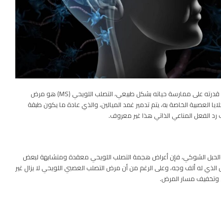
أعراض هجمة التصلب اللويحي تحدث من الحين للآخر للمريض وتعيق قدرته على ممارسة حياته بشكل طبيعي، التصلب اللويحي (MS) هو مرض
يا العصبية الخاصة به، يتم تدمير غمد الميالين، والذي عادة ما يكون طبقة
 رد الفعل المناعي الذاتي هذا غير معروف.
غ والحبل الشوكي، فإن أعراض هجمة التصلب اللويحي معقدة ومتشابهة لبعض
 الذي له ألف وجه، وعلى الرغم من أن مرض التصلب العصبي اللويحي لا يزال غير
رض وتخفيف مسار المرض.