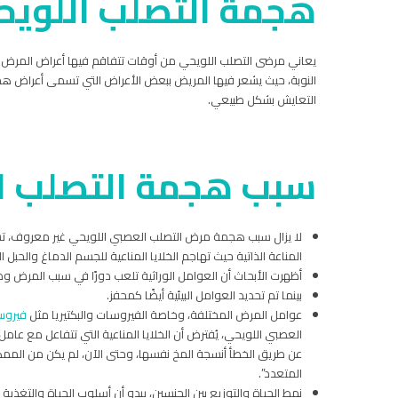
هجمة التصلب اللوي
يعاني مرضى التصلب اللويحي من أوقات تتفاقم فيها أعراض المرض 
النوبة، حيث يشعر فيها المريض ببعض الأعراض التي تسمى أعراض هج
التعايش بشكل طبيعي.
سبب هجمة التصلب ا
لا يزال سبب هجمة مرض التصلب العصبي اللويحي غير معروف، تشير
المناعة الذاتية حيث تهاجم الخلايا المناعية للجسم الدماغ والحبل 
أظهرت الأبحاث أن العوامل الوراثية تلعب دورًا في سبب المرض 
بينما تم تحديد العوامل البيئية أيضًا كمحفز.
عوامل المرض المختلفة، وخاصة الفيروسات والبكتيريا مثل
فيروس
العصبي اللويحي، يُفترض أن الخلايا المناعية التي تتفاعل مع عا
عن طريق الخطأ أنسجة المخ نفسها، وحتى الآن، لم يكن من الممك
المتعدد”.
نمط الحياة والتوزيع بين الجنسين، يبدو أن أسلوب الحياة والتغذية