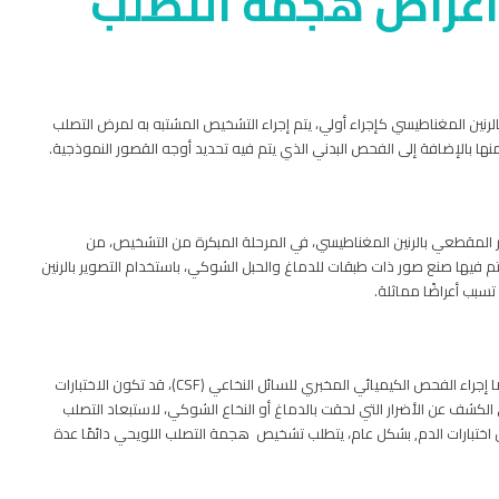
عراض هجمة التصلب
رنين المغناطيسي كإجراء أولي، يتم إجراء التشخيص المشتبه به لمرض التصلب
 بالإضافة إلى الفحص البدني الذي يتم فيه تحديد أوجه القصور النموذجية.
 المقطعي بالرنين المغناطيسي، في المرحلة المبكرة من التشخيص، من
بالرنين المغناطيسي (MRI)، وهي طريقة يتم فيها صنع صور ذات طبقات للدماغ والحبل الشوكي، باستخدام التصوير بالرنين
سبب أعراضًا مماثلة.
لتشخيص مرض التصلب العصبي المتعدد وهجماته، من الضروري أيضًا إجراء الفحص الكيميائي المخبري للسائل النخاعي (CSF)، قد تكون الاختبارات
ي الكشف عن الأضرار التي لحقت بالدماغ أو النخاع الشوكي، لاستبعاد التصلب
اختبارات الدم,
بشكل عام، يتطلب تشخيص هجمة التصلب اللويحي دائمًا عدة