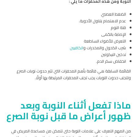
النوبة ومن هذه المحفزات ما يلي :
الضغط العصبي
عدم الاهتمام بتناول الأدوية.
قلة النوم
الإصابة بالحُمى
التعرض للأضواء الساطعة
شرب الكحول والمخدرات و
الكافيين
تدخين النيكوتين
انخفاض سكر الدم.
القائمة السابقة هي قائمة بأهم المحفزات التي تثير حدوث نوبات الصرع
ولتجنب حدوث النوبات يجب تجنب المحفزات المرتبطة بها أولًا.
ماذا تفعل أثناء النوبة وبعد
ظهور أعراض ما قبل نوبة الصرع
من المهم التعرف على علامات النوبة حتى تتمكن من مساعدة المريض في