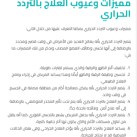
مميزات وعيوب العلاج بالتردد
الحراري
مميزات وعيوب التردد الحراري يمكننا التعرف عليها من خلال الآتي:
يتميز التردد الحراري بأنه يعالج العديد من الأمراض في وقت قصير ومحدد
بالإضافة إلى أنها تحسن وظائف العضو المصاب ونذكر من تلك المميزات ما
يلي:
تخفيف ألم الظهر والرقبة والذي يستمر لفترات طويلة.
تحسين وظيفة الرقبة والظهر أيضًا وهذا يساعد المريض في إجراء برنامج
العلاج الطبيعي.
يتميز التردد الحراري بأنه يمكن معالجة أكثر من منطقة مصابة في الجسم
في وقت واحد.
يتميز العلاج بالتردد الحراري بأنه يتم تحت تأثير المخدر الموضعي، بالإضافة
إلى أنه علاج أمن ونتائجه ناجحة جدًا.
يتميز التردد الحراري بأنه يجعل المريض يشعر بالتحسن الفوري كما أنه يقلل
من تناول مسكنات الألم والتي يكون لها آثار جانبية كثيرة.
يساعد العلاج بالتردد الحراري بأنه يؤخر العلاج الجراحي وفي بعض الحالات
المرضية قد لا تحتاج للجراحة.