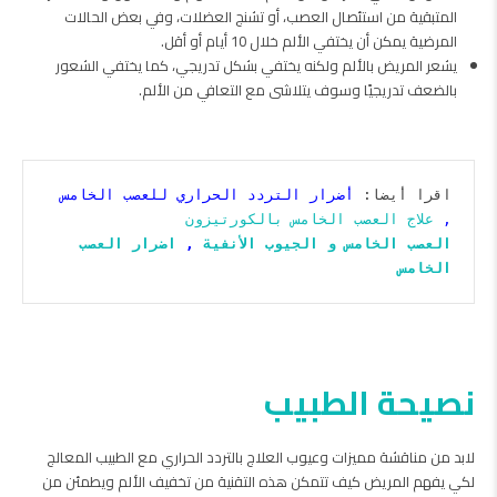
المتبقية من استئصال العصب، أو تشنج العضلات، وفي بعض الحالات
المرضية يمكن أن يختفي الألم خلال 10 أيام أو أقل.
يشعر المريض بالألم ولكنه يختفي بشكل تدريجي، كما يختفي الشعور
بالضعف تدريجيًا وسوف يتلاشى مع التعافي من الألم.
اقرا أيضا: 
أضرار التردد الحراري للعصب الخامس 
, 
علاج العصب الخامس بالكورتيزون
العصب الخامس و الجيوب الأنفية
 , 
اضرار العصب 
الخامس
نصيحة الطبيب
لابد من مناقشة مميزات وعيوب العلاج بالتردد الحراري مع الطبيب المعالج
لكي يفهم المريض كيف تتمكن هذه التقنية من تخفيف الألم ويطمئن من