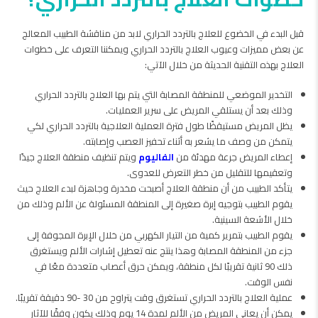
قبل البدء في الخضوع للعلاج بالتردد الحراري لابد من مناقشة الطبيب المعالج
عن بعض مميزات وعيوب العلاج بالتردد الحراري ويمكننا التعرف على خطوات
العلاج بهذه التقنية الحديثة من خلال الآتي:
التخدير الموضعي للمنطقة المصابة التي يتم بها العلاج بالتردد الحراري
وذلك بعد أن يستلقي المريض على سرير العمليات.
يظل المريض مستيقظًا طول فترة العملية العلاجية بالتردد الحراري لكي
يتمكن من وصف ما يشعر به أثناء تحفيز العصب وإصابته.
إعطاء المريض جرعة مهدئة من
الفاليوم
ويتم تنظيف منطقة العلاج جيدًا
وتعقيمها للتقليل من خطر التعرض للعدوى.
يتأكد الطبيب من أن منطقة العلاج أصبحت مخدرة وجاهزة لبدء العلاج حيث
يقوم الطبيب بتوجيه إبرة صغيرة إلى المنطقة المسئولة عن الألم وذلك من
خلال الأشعة السينية.
يقوم الطبيب بتمرير كمية من التيار الكهربي من خلال الإبرة المجوفة إلى
جزء من المنطقة المصابة وهذا ينتج عنه تعطيل إشارات الألم ويستغرق
ذلك 90 ثانية تقريبًا لكل منطقة، ويمكن حرق أعصاب متعددة معًا في
نفس الوقت.
عملية العلاج بالتردد الحراري تستغرق وقت يتراوح من 30 -90 دقيقة تقريبًا.
يمكن أن يعاني المريض من الألم لمدة 14 يوم وذلك يكون وفقًا للآثار