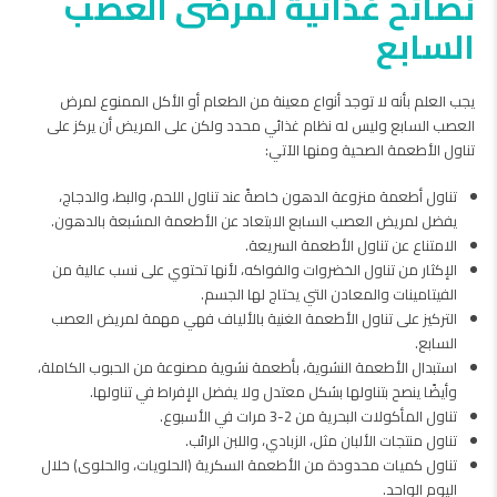
نصائح غذائية لمرضى العصب
السابع
يجب العلم بأنه لا توجد أنواع معينة من الطعام أو الأكل الممنوع لمرض
العصب السابع وليس له نظام غذائي محدد ولكن على المريض أن يركز على
تناول الأطعمة الصحية ومنها الآتي:
تناول أطعمة منزوعة الدهون خاصةً عند تناول اللحم، والبط، والدجاج،
يفضل لمريض العصب السابع الابتعاد عن الأطعمة المشبعة بالدهون.
الامتناع عن تناول الأطعمة السريعة.
الإكثار من تناول الخضروات والفواكه، لأنها تحتوي على نسب عالية من
الفيتامينات والمعادن التي يحتاج لها الجسم.
التركيز على تناول الأطعمة الغنية بالألياف فهي مهمة لمريض العصب
السابع.
استبدال الأطعمة النشوية، بأطعمة نشوية مصنوعة من الحبوب الكاملة،
وأيضًا ينصح بتناولها بشكل معتدل ولا يفضل الإفراط في تناولها.
تناول المأكولات البحرية من 2-3 مرات في الأسبوع.
تناول منتجات الألبان مثل، الزبادي، واللبن الرائب.
تناول كميات محدودة من الأطعمة السكرية (الحلويات، والحلوى) خلال
اليوم الواحد.