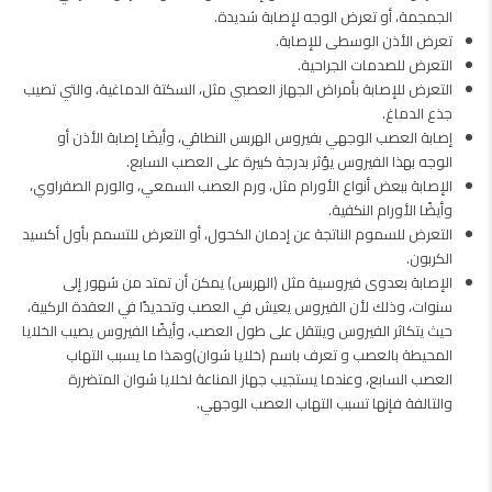
الجمجمة، أو تعرض الوجه لإصابة شديدة.
تعرض الأذن الوسطى للإصابة.
التعرض للصدمات الجراحية.
التعرض للإصابة بأمراض الجهاز العصبي مثل، السكتة الدماغية، والتي تصيب
جذع الدماغ.
إصابة العصب الوجهي بفيروس الهربس النطاقي، وأيضَا إصابة الأذن أو
الوجه بهذا الفيروس يؤثر بدرجة كبيرة على العصب السابع.
الإصابة ببعض أنواع الأورام مثل، ورم العصب السمعي، والورم الصفراوي،
وأيضًا الأورام النكفية.
التعرض للسموم الناتجة عن إدمان الكحول، أو التعرض للتسمم بأول أكسيد
الكربون.
الإصابة بعدوى فيروسية مثل (الهربس) يمكن أن تمتد من شهور إلى
سنوات، وذلك لأن الفيروس يعيش في العصب وتحديدًا في العقدة الركبية،
حيث يتكاثر الفيروس وينتقل على طول العصب، وأيضًا الفيروس يصيب الخلايا
المحيطة بالعصب و تعرف باسم (خلايا شوان)وهذا ما يسبب التهاب
العصب السابع، وعندما يستجيب جهاز المناعة لخلايا شوان المتضررة
والتالفة فإنها تسبب التهاب العصب الوجهي.