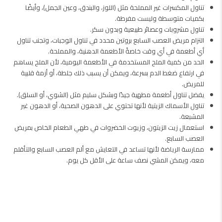
تناول المكسرات غير المملحة مثل (اللوز، والبندق، وعين الجمل)، وأيضًا
بكميات متوسطة وليست مفرطة.
تناول مشروبات وعصائر طبيعية وبدون سكر.
التزام مريض العصب السابع بروتين محدد في تناول الوجبات، وتجنب تناول
أي أطعمة في أي وقت خاصةً الأطعمة الدهنية، والمملحة.
الحد من كمية الملح المستخدمة في الأطعمة اليومية، لأن الملح يساهم
في ارتفاع ضغط الدم بسرعة، ويمكن أن يسبب ذلك جلطة، أو أزمة قلبية
للمريض.
يفضل تناول أطعمة مطهية جيدًا وبشكل سليم مثل (الشوي، أو السلق).
تناول الأسماك الزيتية لأنها تحتوي على الدهون الصحية، أو الدهون غير
المشبعة.
استعمال زيت الزيتون، وزيوت الخضروات في طهي الطعام الخاص بمريض
العصب السابع.
ممارسة الرياضة لأنها تساعد في التعايش مع ألم العصب السابع والتأقلم
معه، ويمكن المشي نصف ساعة على الأقل كل يوم.