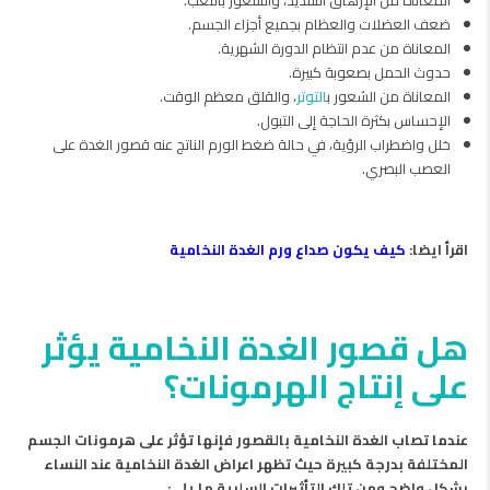
ضعف العضلات والعظام بجميع أجزاء الجسم.
المعاناة من عدم انتظام الدورة الشهرية.
حدوث الحمل بصعوبة كبيرة.
المعاناة من الشعور ب
التوتر
، والقلق معظم الوقت.
الإحساس بكثرة الحاجة إلى التبول.
خلل واضطراب الرؤية، في حالة ضغط الورم الناتج عنه قصور الغدة على
العصب البصري.
اقرأ ايضا:
كيف يكون صداع ورم الغدة النخامية
هل قصور الغدة النخامية يؤثر
على إنتاج الهرمونات؟
عندما تصاب الغدة النخامية بالقصور فإنها تؤثر على هرمونات الجسم
المختلفة بدرجة كبيرة حيث تظهر اعراض الغدة النخامية عند النساء
بشكل واضح ومن تلك التأثيرات السلبية ما يلي: