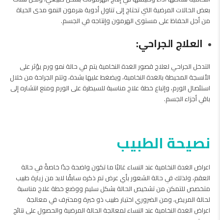
بعض الحالات المرضية التي تحتاج إلى تناول أدوية هرمون النمو مدى الحياة
من أجل الحفاظ على مستوى الهرمون وإنتاجه في الجسم.
العلاج الجراحي:
التدخل الجراحي لعلاج قصور الغدة النخامية يتم في حالة نمو ورم يؤثر على
الأنسجة المحيطة بالغدة النخامية، ويضغط عليها بشدة، وتتم الجراحة من خلال
استئصال الورم، وإتباع خطة علاج مناسبة للسيطرة على الورم ومنع انتشاره إلى
باقي أجزاء الجسم.
نصيحة الطبيب
اعراض الغدة النخامية عند النساء غالبًا ما تكون واضحة جدًا خاصةً في حالة
العقم، ولذلك في حالة الشعور بأي عرض تم ذكره سابقًا لابد من زيارة طبيب
متخصص للتمكن من تشخيص الحالة بشكل سليم ووضع خطة علاج مناسبة
لحالة المريض، ومن الضروري اختيار طبيب ذو خبرة ومحترف في معالجة
اعراض الغدة النخامية عند النساء لمعالجة الحالة المرضية والحصول على نتائج