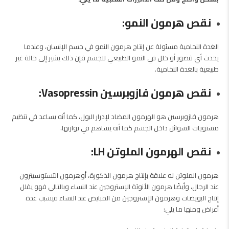
نقص هرمون النمو:
الغدة النخامية مسئولة عن إنتاج هرمون النمو في جسم الإنسان، وعندما
يحدث أي قصور أو خلل في النمو الطبيعي للجسم فإن ذلك يشير إلى حالة غير
طبيعية بالغدة النخامية.
نقص هرمون فازوبرسين Vasopressin:
هرمون فازوبرسين هو الهرمون المضاد لإدرار البول، كما أنه يساعد في تنظيم
مستويات السوائل داخل الجسم كما أنه يساهم في توازنها.
نقص الهرمون الملوتن LH:
هرمون الملوتن له علاقة بإنتاج هرمون الذكورة، أوهرمون التستوسيترون
عند الرجال، وأيضًا هرمون الأنوثة الإستروجين عند النساء وبالتالي فهو يقلل
إنتاج البويضات وهرمون الإستروجين من المبايض عند النساء فيسبب عدة
أعراض ومنها ما يلي: