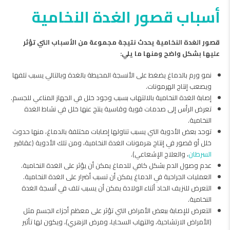
أسباب قصور الغدة النخامية
قصور الغدة النخامية يحدث نتيجة مجموعة من الأسباب التي تؤثر
عليها بشكل واضح ومنها ما يلي:
نمو ورم بالدماغ يضغط على الأنسجة المحيطة بالغدة وبالتالي يسبب تلفها
ويصعب إنتاج الهرمونات.
إصابة الغدة النخامية بالالتهاب بسبب وجود خلل في الجهاز المناعي للجسم.
تعرض الرأس إلى صدمات قوية وقاسية ينتج عنها خلل في نشاط الغدة
النخامية.
توجد بعض الأدوية التي يسبب تناولها إصابات مختلفة بالدماغ، منها حدوث
خلل أو قصور في إنتاج هرمونات الغدة النخامية، ومن تلك الأدوية (عقاقير
السرطان
، والعلاج الإشعاعي).
عدم وصول الدم بشكل كافي للدماغ يمكن أن يؤثر على الغدة النخامية.
العمليات الجراحية في الدماغ يمكن أن تسبب أضرار على الغدة النخامية.
التعرض للنزيف الحاد أثناء الولادة يمكن أن يسبب تلف في أنسجة الغدة
النخامية.
التعرض للإصابة ببعض الأمراض التي تؤثر على معظم أجزاء الجسم مثل
(الأمراض الارتشاحية، والتهاب السحايا، ومرض الزهري)، ويكون لها تأثير