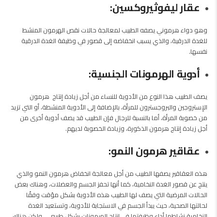
عقار ليفوثيروكسين:
وهو دواء هرموني يصفه الطبيب لمعالجة حالات نقص الهرمون المنشط
للغدة الدرقية، والذي يسبب انخفاضه إلى قصور في وظيفة الغدة الدرقية
نفسها.
أدوية الهرمونات الجنسية:
يصف الطبيب هذا النوع من الأدوية للنساء من أجل زيادة إنتاج هرمون
الإستروجين والبروجسترون للمرأة، بالإضافة إلى الأدوية المنشطة، أو التي تزيد
من خصوبة المرأة، أما بالنسبة للرجال فإن الطبيب قد يصف أدوية أخرى من
أجل زيادة إنتاج هرمون الذكورة، وزيادة الخصوبة لديهم.
عقاقير هرمون النمو:
هذه العقاقير يصفها الطبيب من أجل معالجة انخفاض هرمون النمو والذي
ينتج عن قصور الغدة النخامية، كما أنها تحفز الجسم والعضلات، وهناك بعض
الحالات المرضية التي يصف لها الطبيب هذه الأدوية بشكل مؤقت وفقًا
لحالتها الصحية، حيث يبدأ الجسم في الاستجابة للأدوية، وتستعيد الغدة
النخامية نشاطها أداء وظيفتها في إنتاج الهرمونات بشكل طبيعي، ولكن هناك