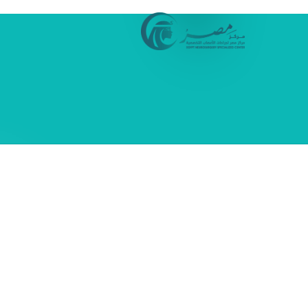
جز كشف اونلاين
ركز مصر لجراحات الأعصاب ال